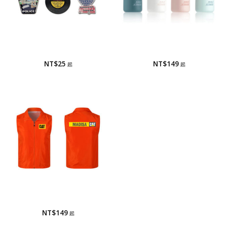
徽章
迷你保溫杯,口袋杯,隨行杯
徽章-蝕刻烤漆
口袋杯/口袋保溫杯
NT$
25
NT$
149
活動背心
活動背心
NT$
149