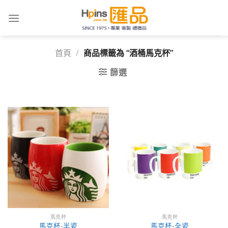
Skip
to
content
首頁
/
商品標籤為 “酒桶馬克杯”
篩選
馬克杯
馬克杯
馬克杯-半瓷
馬克杯-全瓷