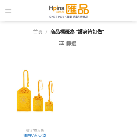
Skip
to
content
首頁
/
商品標籤為 “護身符訂做”
篩選
御守/香火袋
御守/香火袋