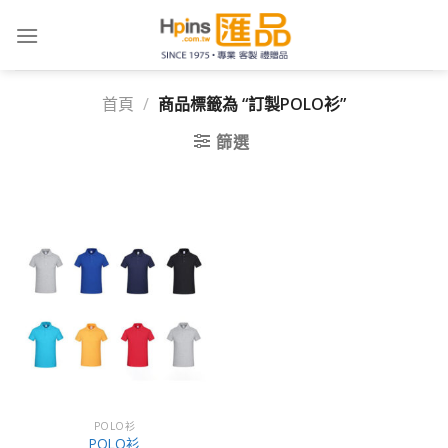
Skip
to
content
首頁
/
商品標籤為 “訂製POLO衫”
篩選
POLO衫
POLO衫