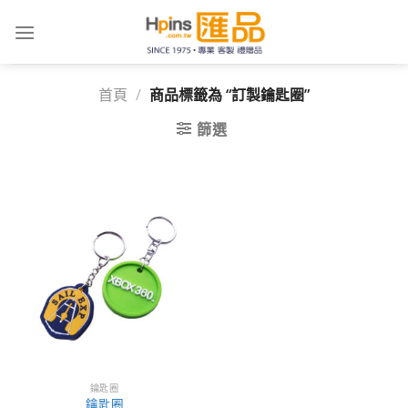
Skip
to
content
首頁
/
商品標籤為 “訂製鑰匙圈”
篩選
鑰匙圈
鑰匙圈