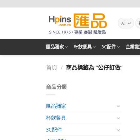
Skip
to
content
搜
尋
關
鍵
字:
匯品獨家
杯飲餐具
3C配件
企業識
首頁
/
商品標籤為 “公仔訂做”
商品分類
匯品獨家
杯飲餐具
3C配件