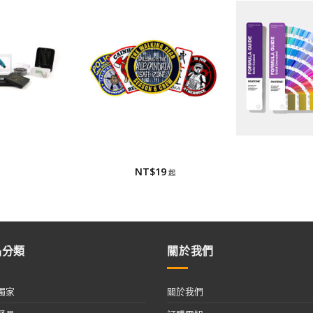
裝方式
刺繡布章/布章
國際色
裝方式
刺繡布章/布章
PANTONE國
NT$
19
品分類
關於我們
獨家
關於我們