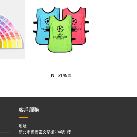
票
活動背心
際標準色卡
運動背心
NT$
149
客戶服務
地址
新北市板橋區文聖街204號1樓