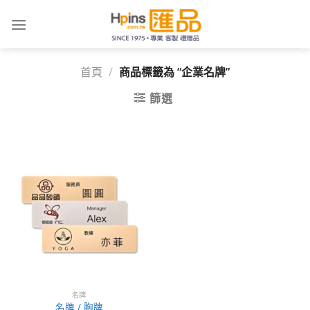
Skip
to
content
首頁
/
商品標籤為 “企業名牌”
篩選
名牌
名牌 / 胸牌