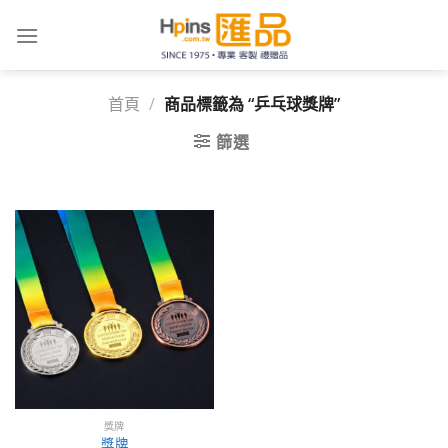
Skip
to
content
首頁
/
商品標籤為 “乒乓球獎牌”
篩選
獎牌
獎牌